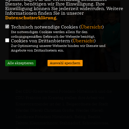
Dienste, benötigen wir Ihre Einwilligung. Ihre
Einwilligung können Sie jederzeit widerrufen. Weitere
Informationen finden Sie in unserer
Datenschutzerklärung
.
Technisch notwendige Cookies (
Übersicht
)
Die notwendigen Cookies werden allein für den
ordnungsgemäßen Gebrauch der Webseite benötigt.
Cookies von Drittanbietern (
Übersicht
)
Zur Optimierung unserer Webseite binden wir Dienste und
Angebote von Drittanbietern ein.
Alle akzeptieren
Auswahl speichern
Der CDU-Kreisverband Potsdam-Mittelmark und die
CDU-Fraktion im Kreistag stellen ihre Arbeit vor.
Kreisvorsitzender ist der 1. Beigeordnete der Stadt
Werder (Havel) Christian Große, Werder (Havel).
Landkreis Potsdam Mittelmark, Belzig, Beelitz,
Teltow, Kleinmachnow, Stahnsdorf, Schwielowsee,