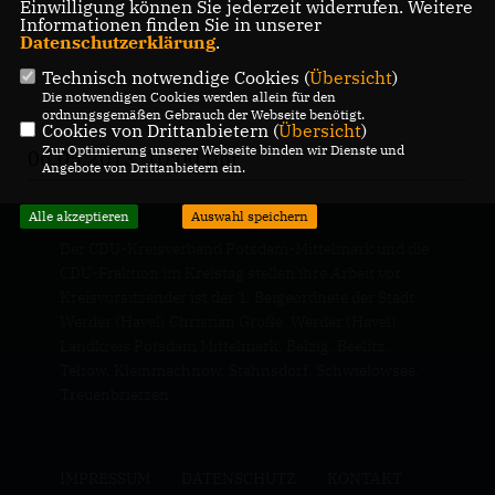
Einwilligung können Sie jederzeit widerrufen. Weitere
Informationen finden Sie in unserer
Datenschutzerklärung
.
Technisch notwendige Cookies (
Übersicht
)
Die notwendigen Cookies werden allein für den
ordnungsgemäßen Gebrauch der Webseite benötigt.
Cookies von Drittanbietern (
Übersicht
)
Zur Optimierung unserer Webseite binden wir Dienste und
06.05.2013, 10:00 Uhr
Angebote von Drittanbietern ein.
Alle akzeptieren
Auswahl speichern
Der CDU-Kreisverband Potsdam-Mittelmark und die
CDU-Fraktion im Kreistag stellen ihre Arbeit vor.
Kreisvorsitzender ist der 1. Beigeordnete der Stadt
Werder (Havel) Christian Große, Werder (Havel).
Landkreis Potsdam Mittelmark, Belzig, Beelitz,
Teltow, Kleinmachnow, Stahnsdorf, Schwielowsee,
Treuenbrietzen
IMPRESSUM
DATENSCHUTZ
KONTAKT