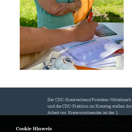
Der CDU-Kreisverband Potsdam-Mittelmark
und die CDU-Fraktion im Kreistag stellen ihr
Arbeit vor. Kreisvorsitzender ist der 1.
Beigeordnete der Stadt Werder (Havel)
Christian Große, Werder (Havel). Landkreis
Cookie Hinweis
Potsdam Mittelmark, Belzig, Beelitz, Teltow,