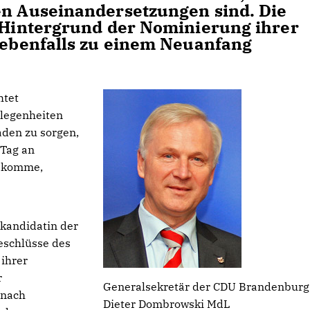
en Auseinandersetzungen sind. Die
m Hintergrund der Nominierung ihrer
h ebenfalls zu einem Neuanfang
htet
elegenheiten
den zu sorgen,
 Tag an
bekomme,
kandidatin der
eschlüsse des
ihrer
r
Generalsekretär der CDU Brandenburg
 nach
Dieter Dombrowski MdL