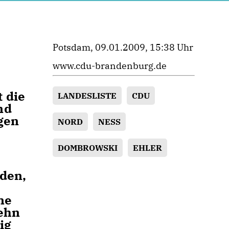
Potsdam, 09.01.2009, 15:38 Uhr
www.cdu-brandenburg.de
 die
LANDESLISTE
CDU
nd
gen
NORD
NESS
DOMBROWSKI
EHLER
rden,
ne
zehn
ig