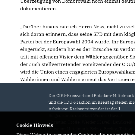
Überzeugung von Dombrowski noch einmal deutl
dokumentieren.
Darüber hinaus rate ich Herrn Ness, nicht zu vie
sich daran erinnern, dass seine SPD mit dem kläg
Partei bei der Europawahl 2004 wurde. Ihr Europa
eingerückt, sondern hat es der Tatsache zu verda
tritt mit offenem Visier dem Wähler gegenüber. S
der auch stellvertretender Vorsitzender der CDU
wird die Union einen engagierten Europawahlkamp
Wählerinnen und Wählern erneut das Vertrauen er
Der CDU-Kreisverband Potsdam-Mittelmark
und die CDU-Fraktion im Kreistag stellen ihr
Arbeit vor. Kreisvorsitzender ist der 1.
Beigeordnete der Stadt Werder (Havel)
Christian Große, Werder (Havel). Landkreis
Cookie Hinweis
Potsdam Mittelmark, Belzig, Beelitz, Teltow,
Diese Webseite verwendet Cookies, die notwendig si