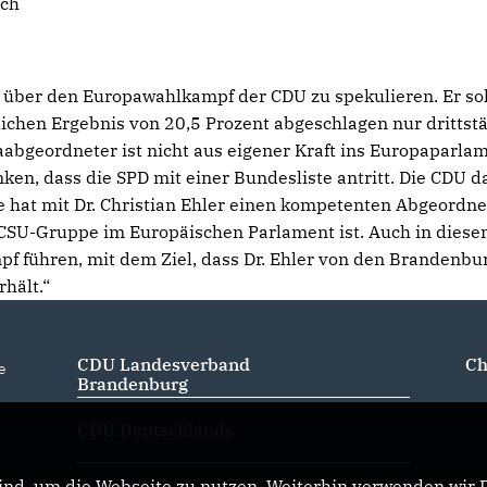
ich
l über den Europawahlkampf der CDU zu spekulieren. Er sol
lichen Ergebnis von 20,5 Prozent abgeschlagen nur drittst
abgeordneter ist nicht aus eigener Kraft ins Europaparla
nken, dass die SPD mit einer Bundesliste antritt. Die CDU 
ie hat mit Dr. Christian Ehler einen kompetenten Abgeordne
/CSU-Gruppe im Europäischen Parlament ist. Auch in diese
f führen, mit dem Ziel, dass Dr. Ehler von den Brandenbu
hält.“
CDU Landesverband
Ch
e
Brandenburg
CDU Deutschlands
nd, um die Webseite zu nutzen. Weiterhin verwenden wir Di