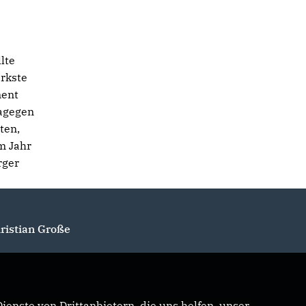
lte
ärkste
ment
dagegen
ten,
m Jahr
rger
ristian Große
enste von Drittanbietern, die uns helfen, unser