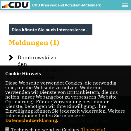
CDU Kreisverband Potsdam-Mittelmark
Dies könnte Sie auch interessieren...
Meldungen (1)
Dombrowski zu
den
Äußerungen von
Cookie Hinweis
Nord und Ness
Diese Webseite verwendet Cookies, die notwendig
sind, um die Webseite zu nutzen. Weiterhin
verwenden wir Dienste von Drittanbietern, die uns
helfen, unser Webangebot zu verbessern (Website-
Optmierung). Für die Verwendung bestimmter
Dienste, benötigen wir Ihre Einwilligung. Ihre
Der CDU-Kreisverband Potsdam-Mittelmark und die
Einwilligung können Sie jederzeit widerrufen. Weitere
CDU-Fraktion im Kreistag stellen ihre Arbeit vor.
Informationen finden Sie in unserer
Datenschutzerklärung
.
Kreisvorsitzender ist der 1. Beigeordnete der Stadt
Werder (Havel) Christian Große, Werder (Havel).
Technisch notwendige Cookies (
Übersicht
)