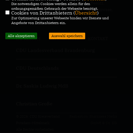
Landkreis Potsdam Mittelmark, Belzig, Beelitz,
Die notwendigen Cookies werden allein für den
ordnungsgemäßen Gebrauch der Webseite benötigt.
Teltow, Kleinmachnow, Stahnsdorf, Schwielowsee,
Cookies von Drittanbietern (
Übersicht
)
Treuenbrietzen
Zur Optimierung unserer Webseite binden wir Dienste und
Angebote von Drittanbietern ein.
Alle akzeptieren
Auswahl speichern
IMPRESSUM
DATENSCHUTZ
KONTAKT
CDU Landesverband Brandenburg
CDU Deutschlands
Dr. Saskia Ludwig MdB
Christian Große
© 2026 CDU Kreisverband
Realisation: Sharkness Media
Potsdam-Mittelmark
GmbH & Co. KG
Alle Rechte vorbehalten.